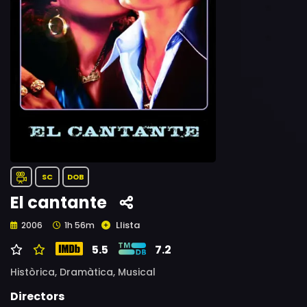
SC
DOB
El cantante
Llista
2006
1h 56m
5.5
7.2
Històrica,
Dramàtica,
Musical
Directors