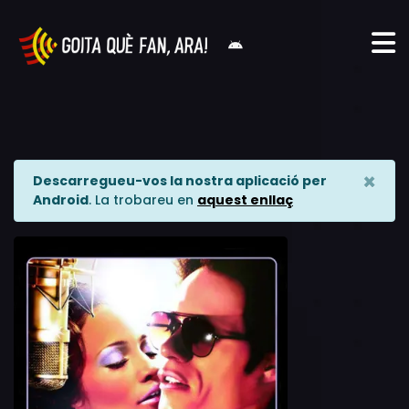
×
Descarregueu-vos la nostra aplicació per
Android
. La trobareu en
aquest enllaç