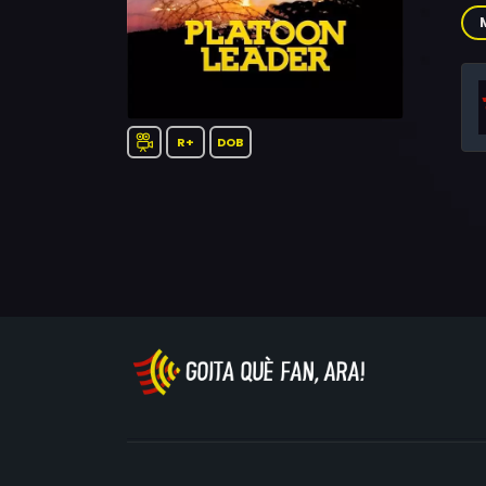
Bri
Ve
R+
DOB