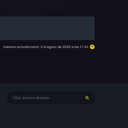
, Evan Barker, A.J. Smith, Bill Olmsted, Themi
acobs, Dean Raphael Ferrandini
Darrera actualització: 3 d'agost de 2026 a les 17:43