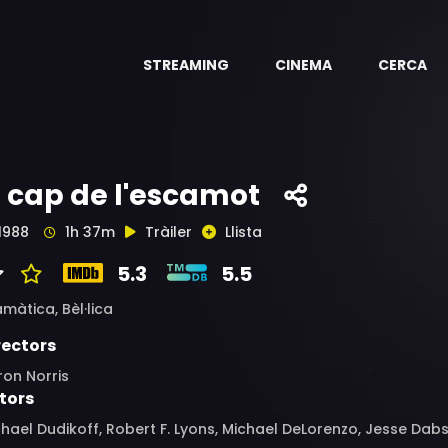
STREAMING
CINEMA
CERCA
l cap de l'escamot
1988
1h 37m
Tràiler
Llista
5.3
5.5
amàtica,
Bèl·lica
rectors
on Norris
tors
hael Dudikoff, Robert F. Lyons, Michael DeLorenzo, Jesse Dabso