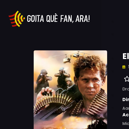
E
Dr
Di
Aar
Ac
Mic