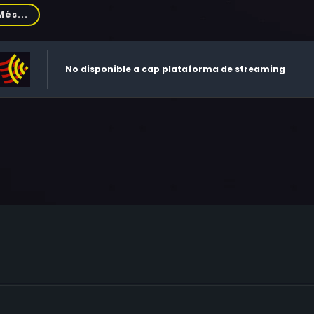
an Libby, Michael Rider, William Smith, Al Karaki, Evan J. Klisser
Més...
nturis, Joyce Long, Yasmin Jacobs, Raymond Phoenix, André J
No disponible a cap plataforma de streaming