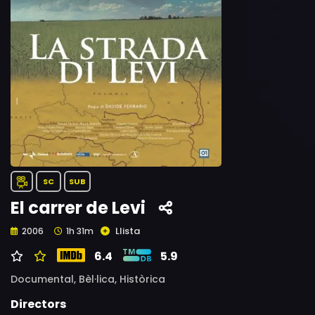
SC
SUB
El carrer de Levi
Llista
2006
1h 31m
6.4
5.9
Documental,
Bèl·lica,
Històrica
Directors