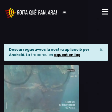
×
Descarregueu-vos la nostra aplicació per
Android
. La trobareu en
aquest enllaç