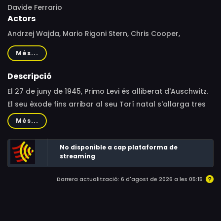
Davide Ferrario
Actors
Andrzej Wajda, Mario Rigoni Stern, Chris Cooper,
Umberto Orsini
Més...
Descripció
El 27 de juny de 1945, Primo Levi és alliberat d'Auschwitz.
El seu èxode fins arribar al seu Torí natal s'allarga tres
mesos durant els quals passa per Polònia, Ucraïna,
Més...
Romania, Hongria, Àustria i Alemanya. Arran d'aquest
periple escriu un llibre en el què relata les seves
No disponible a cap plataforma de
vivències, trobades i observacions, titulat “La treva”.
streaming
Seixanta anys després, el director Davide Ferrario i el
Darrera actualització: 6 d'agost de 2026 a les 05:15
guionista Marco Belpotili repeteixen el seu recorregut a
través de l'Europa postcomunista.