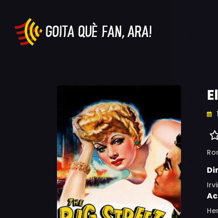
E
Ro
Di
Irv
Ac
Hen