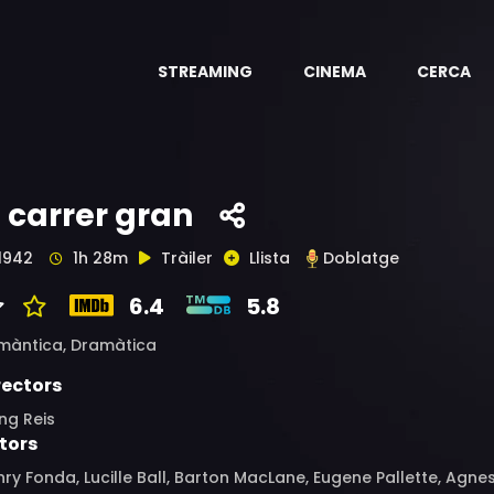
STREAMING
CINEMA
CERCA
l carrer gran
1942
1h 28m
Tràiler
Llista
Doblatge
6.4
5.8
màntica,
Dramàtica
rectors
ing Reis
tors
ry Fonda, Lucille Ball, Barton MacLane, Eugene Pallette, Agn