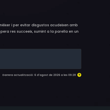
n
 néixer i per evitar disgustos acudeixen amb
pera res succeeix, sumint a la parella en un
no vol baixar a la Terra. Un àngel guardià,
da a Nova York, on viuen els seus futurs
Darrera actualització: 6 d'agost de 2026 a les 09:28