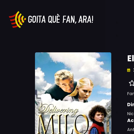
E
Fa
Di
Nic
Ac
Ant