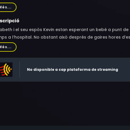
y Farmer, John Cho, Keith Gordon, Efren Ramirez, Peter Nelso
Més...
scripció
zabeth i el seu espòs Kevin estan esperant un bebè a punt de
ps a l’hospital. No obstant això després de gaires hores d’es
at de pànic. El problema és que Milo s’espanta i decideix que 
Més...
ore, s’encarregarà d’ensenyar-li com és de meravellosa la vi
es.
No disponible a cap plataforma de streaming