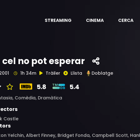
STREAMING
CINEMA
CERCA
l cel no pot esperar
2001
1h 34m
Tràiler
Llista
Doblatge
5.8
5.4
ntasia,
Comèdia,
Dramàtica
rectors
k Castle
tors
on Yelchin, Albert Finney, Bridget Fonda, Campbell Scott, Han