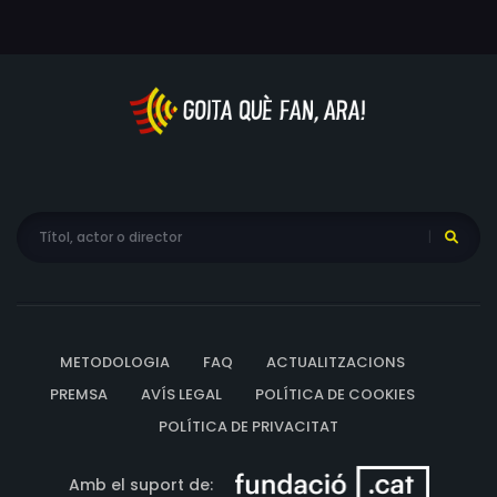
Dunwell, Paul Priestley, Jason Salkey, Stewart Harvey-
Wilson, David Fishley, Carlton Chance, Gin Clarke,
Vladimir McCrary, Clifton Lloyd Bryan, Aron Paramor,
Alan Ruscoe, Christopher Adamson, Ève Salvail, Kaleem
Janjua, Tyrone Tyrell, Kevin Brewerton, Vincenzo
Pellegrino, Ian Beckett, Sonny Caldinez, Zeta Graff, Eddie
Ellwood, Yui, Laura De Palma, Michael Culkin, Lenny
McLean, Robert Oates, John Sharian, Fred Williams, Sibyl
Buck, Sarah Carrington, Grant James, Ali Yassine, Sean
Buckley, Dane Messam, Nathan Hamlett, Cecil Cheng,
Scott Woods, Leon Dekker, David Garvey, Stanley
Kowalski, Omar Hibbert Williams, Robert Clapperton,
METODOLOGIA
FAQ
ACTUALITZACIONS
Robert Alexander, Mia Frye, Leo Williams, C. Keith Martin,
J.D. Dawodu, Patrick Nicholls, Shaun Davis, Roy Garcia
PREMSA
AVÍS LEGAL
POLÍTICA DE COOKIES
Singh, Alex Georgijev, Marie Guillard, Renee Montemayor,
POLÍTICA DE PRIVACITAT
Stina Richardson, Gillian M. Berrow, François Guillaume,
Kristen Fick, Anita Koh, Kamay Lau, Inva Mula, Gito
Amb el suport de: