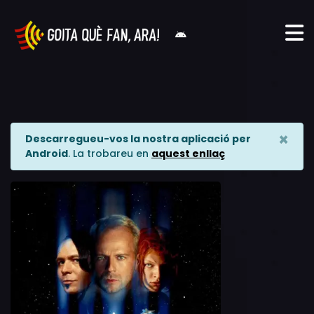
×
Descarregueu-vos la nostra aplicació per
Android
. La trobareu en
aquest enllaç