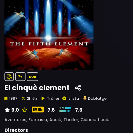
7+
DOB
El cinquè element
Tràiler
Llista
Doblatge
1997
2h 6m
9.0
7.6
7.6
Aventures,
Fantasia,
Acció,
Thriller,
Ciència ficció
Directors