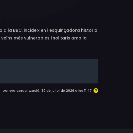
ardwicke, Jonathan Aris, Peter Sullivan
 a la BBC, incideix en l'esquinçadora història
 veïns més vulnerables i solitaris amb la
. Amb tan sols quatre episodis, aquest
pretació de la llegenda britànica Timothy
erimentat i inspirador professor, i d'Ann
 Maids Moreton, Buckinghamshire, i els
nys següents.
Darrera actualització: 30 de juliol de 2026 a les 11:47