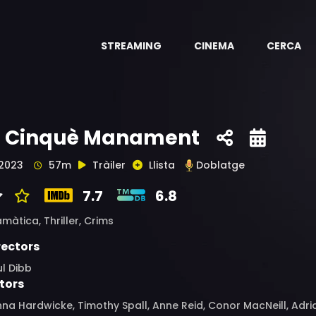
STREAMING
CINEMA
CERCA
l Cinquè Manament
2023
57m
Tràiler
Llista
Doblatge
7.7
6.8
amàtica,
Thriller,
Crims
rectors
l Dibb
tors
na Hardwicke, Timothy Spall, Anne Reid, Conor MacNeill, Adr