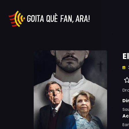
E
Dr
Di
Sau
Ac
Ean