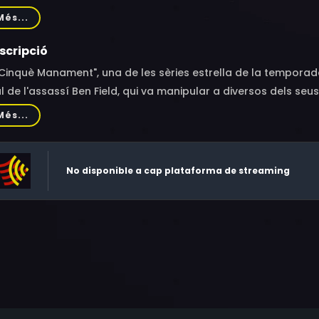
abel Scholey, Ben Bailey Smith, Anna Crilly, Jon Bard, Éanna H
Més...
scripció
 Cinquè Manament", una de les sèries estrella de la temporada
l de l'assassí Ben Field, qui va manipular a diversos dels seus
dició d'acabar assassinant-los i obtenir les seves herències
Més...
àtic drama compta amb, entre d'altres, la descomunal inter
ll.Aquesta és la història de la mort de Peter Farquhar, un exp
re-Martin, la seva veïna profundament religiosa, al poble de
No disponible a cap plataforma de streaming
traordinaris esdeveniments que es van desenvolupar en els a