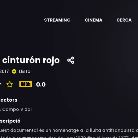
STREAMING
CINEMA
CERCA
l cinturón rojo
2017
Llista
0.0
rectors
is Campo Vidal
scripció
est documental és un homenatge a la lluita antifranquista al 