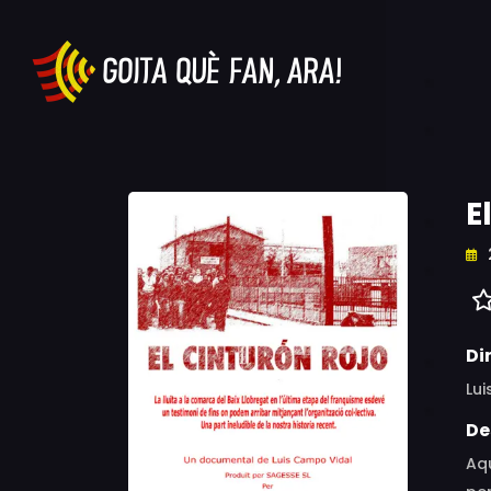
E
Di
Lu
De
Aqu