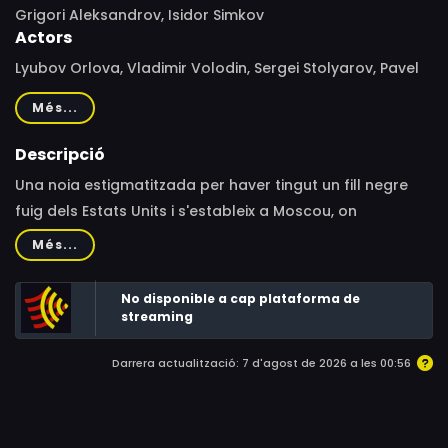
Grigori Aleksandrov, Isidor Simkov
Actors
Lyubov Orlova, Vladimir Volodin, Sergei Stolyarov, Pavel
Massalsky, Lev Sverdlin, Solomon Mikhoels, Yevgeniya
Més...
Melnikova, Fyodor Kurikhin, Sergei Antimonov, Pavel
Geraga, Vladimir Kandelaki, Niki Otto, Robert Ross,
Descripció
Emmanuil Geller, B. Karlin, Alfonse Lutz, Nikolai Orlov,
Una noia estigmatitzada per haver tingut un fill negre
Aleksandra Panova, Weyland Rodd Sr., M. Tsybulsky,
fuig dels Estats Units i s'estableix a Moscou, on
James Lloydovich Patterson, Aleksandr Komissarov, Lev
aconsegueix treballar en un circ.
Més...
Ivanov
No disponible a cap plataforma de
streaming
Darrera actualització: 7 d'agost de 2026 a les 00:56