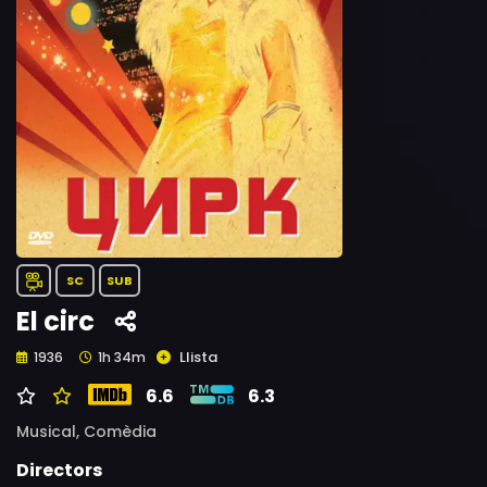
SC
SUB
El circ
Llista
1936
1h 34m
6.6
6.3
Musical,
Comèdia
Directors