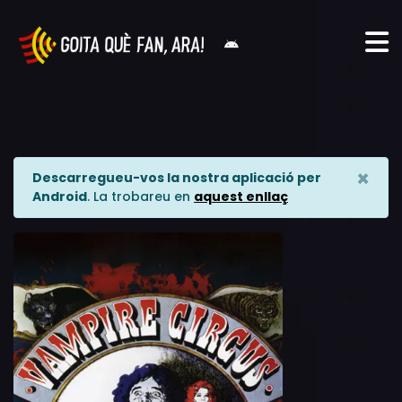
×
Descarregueu-vos la nostra aplicació per
Android
. La trobareu en
aquest enllaç