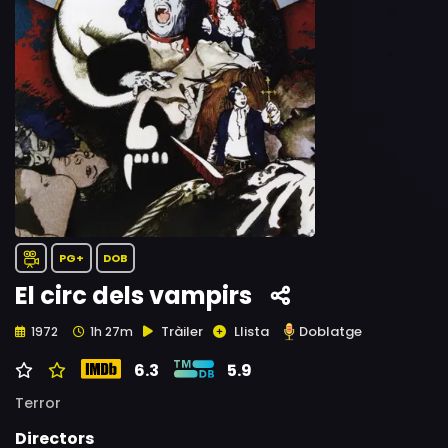
PG+
DOB
El circ dels vampirs
Tràiler
Llista
Doblatge
1972
1h 27m
6.3
5.9
Terror
Directors