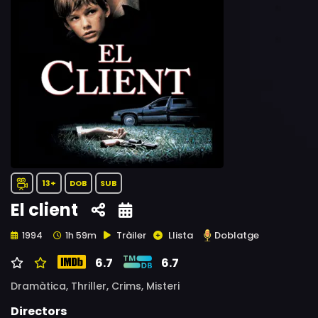
13+
DOB
SUB
El client
Tràiler
Llista
Doblatge
1994
1h 59m
6.7
6.7
Dramàtica,
Thriller,
Crims,
Misteri
Directors