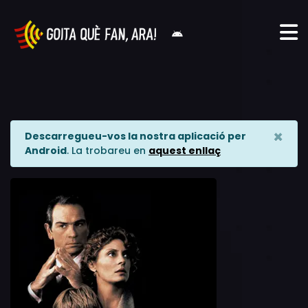
×
Descarregueu-vos la nostra aplicació per
Android
. La trobareu en
aquest enllaç