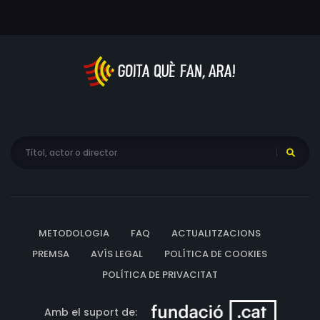
Angelo R. Sales, Jesse L. Dunlap, Joe Kent, Robbie Billings,
John Mason, Robert H. Wiliams, Darrell D. Johnson, Mark
Pyles, Clay Lacy, Gerry Loew, Anthony C. Hall, George
Klein, Christopher Gray
METODOLOGIA
FAQ
ACTUALITZACIONS
PREMSA
AVÍS LEGAL
POLÍTICA DE COOKIES
POLÍTICA DE PRIVACITAT
Amb el suport de: