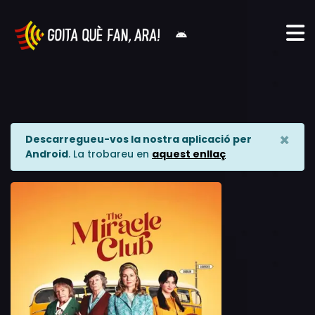
×
Descarregueu-vos la nostra aplicació per
Android
. La trobareu en
aquest enllaç