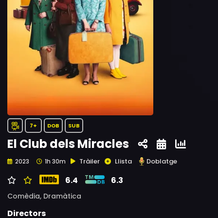
7+
DOB
SUB
El Club dels Miracles
Tràiler
Llista
Doblatge
2023
1h 30m
6.4
6.3
Comèdia,
Dramàtica
Directors