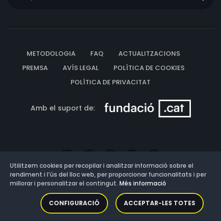
METODOLOGIA
FAQ
ACTUALITZACIONS
PREMSA
AVÍS LEGAL
POLÍTICA DE COOKIES
POLÍTICA DE PRIVACITAT
Amb el suport de:
Utilitzem cookies per recopilar i analitzar informació sobre el
rendiment i l’ús del lloc web, per proporcionar funcionalitats i per
millorar i personalitzar el contingut.
Més informació
Versió: 3.13.0.202607011342
CONFIGURACIÓ
ACCEPTAR-LES TOTES