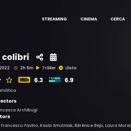
STREAMING
CINEMA
CERCA
l colibrí
2022
2h 6m
Tràiler
Llista
6.3
6.9
amàtica
rectors
ancesca Archibugi
tors
rfrancesco Favino, Kasia Smutniak, Bérénice Bejo, Laura Moran