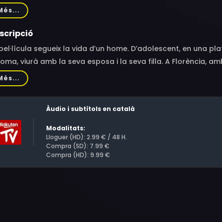
edetta Porcaroli, Massimo Ceccherini, Fotinì Peluso, Frances
Més...
ni Moretti, Rausy Giangaré, Niccolò Profeti, Elisa Fossati, Lore
scripció
pel·lícula segueix la vida d’un home. D’adolescent, en una pla
oma, viurà amb la seva esposa i la seva filla. A Florència, 
 front als continus canvis i cops del destí.
Més...
Àudio i subtítols en català
Modalitats:
Lloguer (HD): 2.99 € / 48 H.
Compra (SD): 7.99 €
Compra (HD): 9.99 €