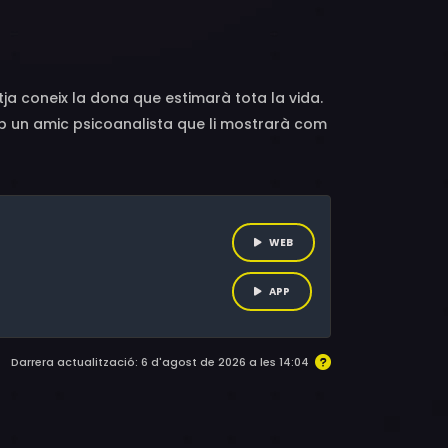
co Centorame, Pietro Ragusa, Valéria Cavalli,
nzo Mellini, Marlo DiCrasto
tja coneix la dona que estimarà tota la vida.
amb un amic psicoanalista que li mostrarà com
WEB
APP
Darrera actualització: 6 d'agost de 2026 a les 14:04