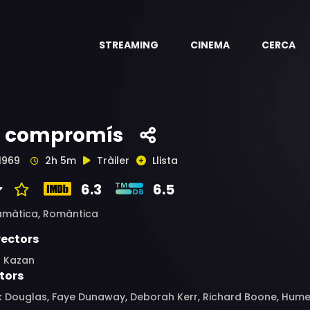
STREAMING
CINEMA
CERCA
l compromís
1969
2h 5m
Tràiler
Llista
6.3
6.5
amàtica,
Romàntica
rectors
a Kazan
tors
k Douglas, Faye Dunaway, Deborah Kerr, Richard Boone, Hume 