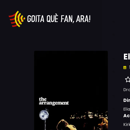
E
Dr
Di
Eli
Ac
Kir