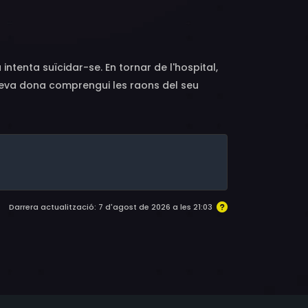
es, Anne Hegira, Charles Drake, E.J. André,
n, Barry Sullivan, Jim Halferty, Stephen Coit,
intenta suïcidar-se. En tornar de l'hospital,
seva dona comprengui les raons del seu
a seva relació amorosa amb la secretària
seva vida. A partir d'aquell moment, Eddie
ncia i reprèn la relació amb Gwen, però no
.
Darrera actualització: 7 d'agost de 2026 a les 21:03