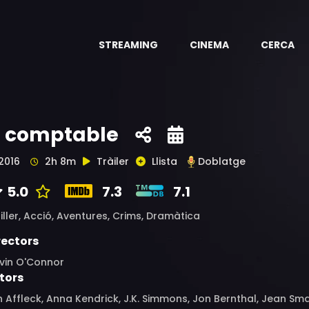
STREAMING
CINEMA
CERCA
l comptable
2016
2h 8m
Tràiler
Llista
Doblatge
5.0
7.3
7.1
iller,
Acció,
Aventures,
Crims,
Dramàtica
rectors
vin O'Connor
tors
 Affleck, Anna Kendrick, J.K. Simmons, Jon Bernthal, Jean Sm