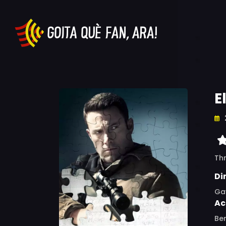
E
Thr
Di
Ga
Ac
Ben