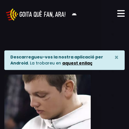
×
Descarregueu-vos la nostra aplicació per
Android
. La trobareu en
aquest enllaç