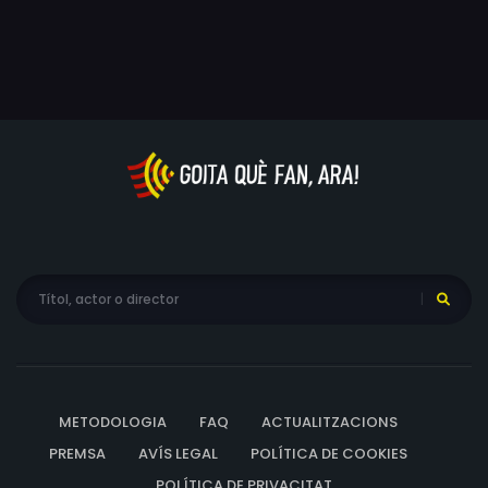
seu rebuig inicial i amb la presència de la Sybille, de la
qual comença a enamorar-se. Només vencent aquesta
lluita podrà descobrir els valors reals de l'amistat, el
treball, l'amor i la fe.
METODOLOGIA
FAQ
ACTUALITZACIONS
PREMSA
AVÍS LEGAL
POLÍTICA DE COOKIES
POLÍTICA DE PRIVACITAT