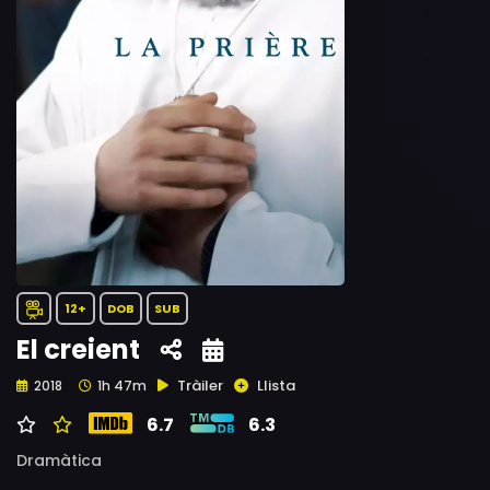
12+
DOB
SUB
El creient
Tràiler
Llista
2018
1h 47m
6.7
6.3
Dramàtica