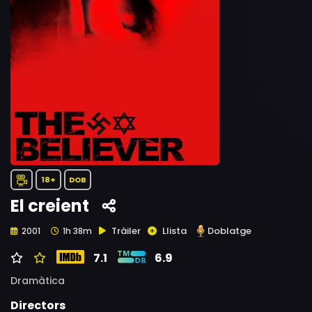
18+
DOB
El creient
Tràiler
Llista
Doblatge
2001
1h 38m
7.1
6.9
Dramàtica
Directors