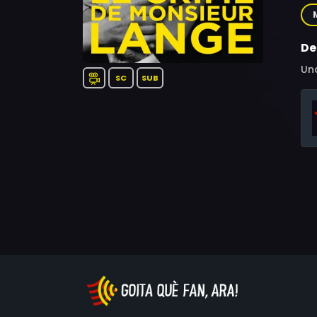
Baq
Hu
Dem
De
Una
SC
SUB