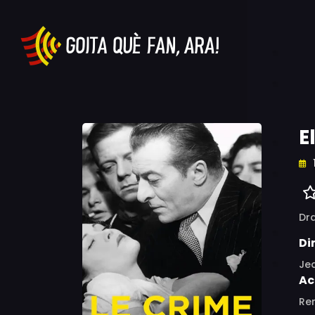
E
Dr
Di
Je
Ac
Ren