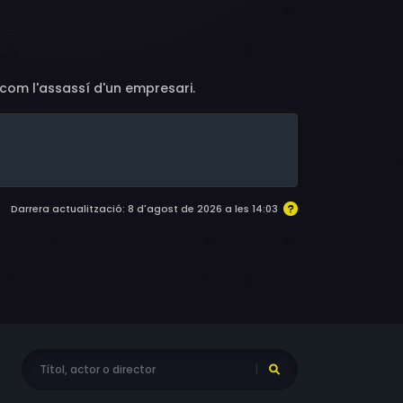
aille, Jean Dasté, Henri Saint-Isle, Pierre
mp, Jean Bremaud, Guy Decomble, Paul
chevitch, Fabien Loris, Marcel Lupovici
 com l'assassí d'un empresari.
Darrera actualització: 8 d'agost de 2026 a les 14:03