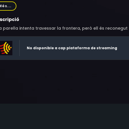
uet, Jacques Brunius, Sylvain Itkine, Marcel Duhamel, Sylvia Bat
Més...
chet, René Génin, Max Morise, Charbonnier, Edmond Beaucha
ange, Yves Deniaud, Claire Gérard, Paul Grimault, Michel Kova
scripció
 parella intenta travessar la frontera, però ell és reconegut
No disponible a cap plataforma de streaming