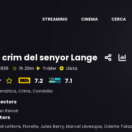
STREAMING
CINEMA
CERCA
l crim del senyor Lange
1936
1h 20m
Tràiler
Llista
7.2
7.1
amàtica,
Crims,
Comèdia
rectors
an Renoir
tors
é Lefèvre, Florelle, Jules Berry, Marcel Lévesque, Odette Talaz