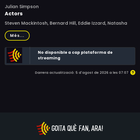
Julian Simpson
Actors
Steven Mackintosh, Bernard Hill, Eddie Izzard, Natasha
Little, Yvan Attal, Holly Aird, Andrew Tiernan, Jana
Més...
Carpenter, Justin Shevlin, Barry Stearn, Norman Lovett,
Timothy Bateson, Daniel Brocklebank, Georgia
No disponible a cap plataforma de
Mackenzie, Abigail Blackmore, Matthew Blackmore, Lisa
streaming
Jacobs, Andy Nyman, Sheila Whitfield, Eamon
Geoghegan, Colin McFarlane, Nick Holder, Amanda
Darrera actualització: 5 d'agost de 2026 a les 07:07
Foster, Dave Holland, Ingrid Bradley, Danny Edwards,
Hugh Sykes, Roxy Saint