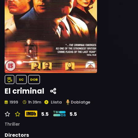
SC
DOB
El criminal
Llista
Doblatge
1999
1h 39m
5.5
5.5
Thriller
Directors