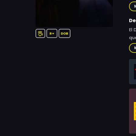
Vir
Vis
De
El 
R+
DOB
que