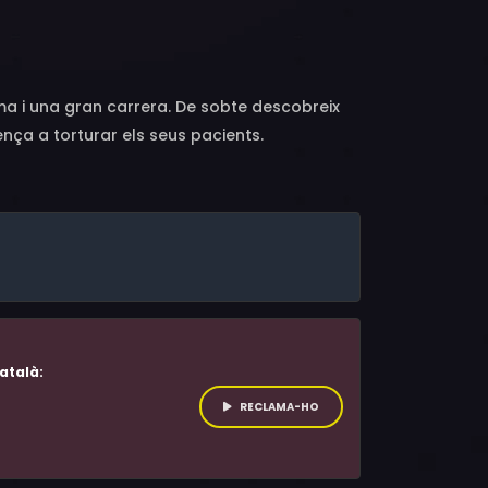
ms, Joanne Baron, Christopher Kriesa, Sal
tima i una gran carrera. De sobte descobreix
nça a torturar els seus pacients.
atalà:
RECLAMA-HO