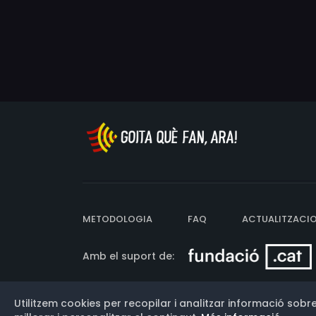
METODOLOGIA
FAQ
ACTUALITZACI
Amb el suport de:
Utilitzem cookies per recopilar i analitzar informació sobre
Versió: 3.13.0.202607011342