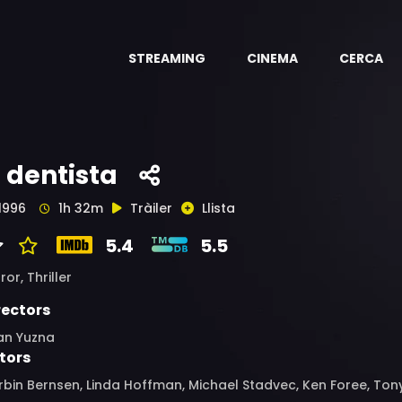
STREAMING
CINEMA
CERCA
l dentista
1996
1h 32m
Tràiler
Llista
5.4
5.5
ror,
Thriller
rectors
an Yuzna
tors
bin Bernsen, Linda Hoffman, Michael Stadvec, Ken Foree, Ton