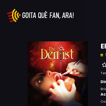
E
Ter
Di
Bri
Ac
Cor