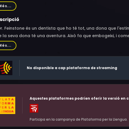
ginya Keehne, Earl Boen, Christa Sauls, Mark Ruffalo, Lise Sim
Més...
cuso, Betsy Monroe, Brian Yuzna, Brian McLaughlin
scripció
Dr. Feinstone és un dentista que ho té tot, una dona que l'es
 la seva dona té una aventura. Això fa que embogeixi, i come
Més...
No disponible a cap plataforma de streaming
Aquestes plataformes podrien oferir la versió en c
Participa en la campanya de Plataforma per la Llengua.