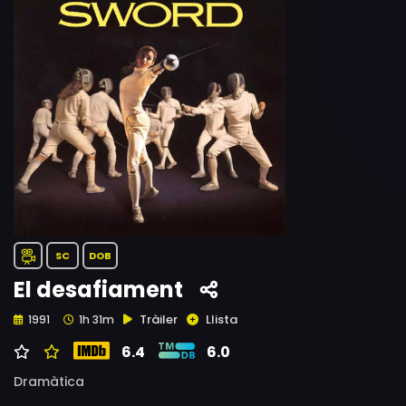
SC
DOB
El desafiament
Tràiler
Llista
1991
1h 31m
6.4
6.0
Dramàtica