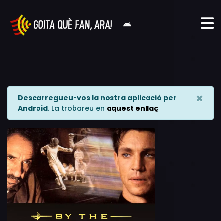
×
Descarregueu-vos la nostra aplicació per
Android
. La trobareu en
aquest enllaç