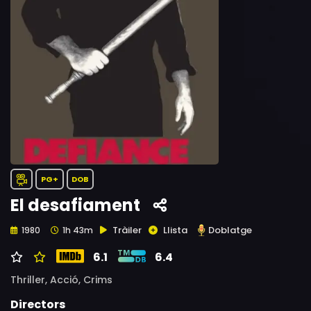
PG+
DOB
El desafiament
Tràiler
Llista
Doblatge
1980
1h 43m
6.1
6.4
Thriller,
Acció,
Crims
Directors