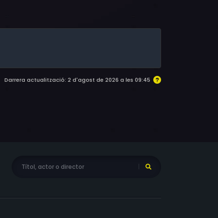
haban Golchin Honaz, Giuseppe Pambieri,
in, Yves Morgan-Jones, Giovanni Attanasio,
n-Pierre Clairin, Sandro Dori, Dino Mele, Piero
Darrera actualització: 2 d'agost de 2026 a les 09:45