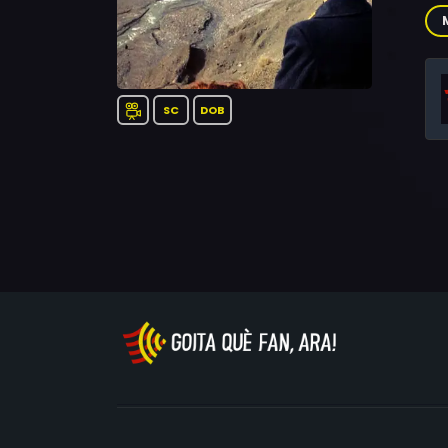
Rey
Bry
Lor
Mor
SC
DOB