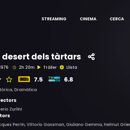
STREAMING
CINEMA
CERCA
l desert dels tàrtars
1976
2h 20m
Tràiler
Llista
7.5
6.8
tòrica,
Dramàtica
rectors
erio Zurlini
tors
ques Perrin, Vittorio Gassman, Giuliano Gemma, Helmut Griem