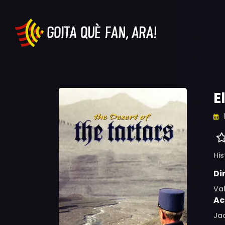
E
His
Di
Val
Ac
Jac