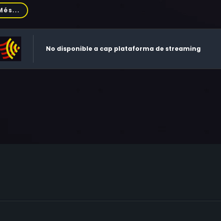
, Laurent Terzieff, Max von Sydow, Jean-Louis Trintignant, S
Més...
an Rostron, Kamran Nozad, Manfred Freyberger, Chantal Perr
is Bazzocchi, Enzo Bottesini, Lilla Brignone, Giorgio Cerioni, Jea
gia, Alain Naya, Mario Novelli, Rolf Wanka, Angelo Boscariol
No disponible a cap plataforma de streaming