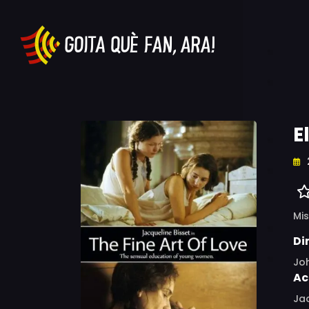
E
Mis
Di
Joh
Ac
Jac