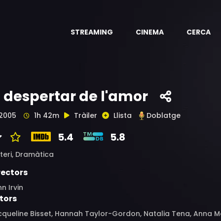
STREAMING
CINEMA
CERCA
l despertar de l'amor
2005
1h 42m
Tràiler
Llista
Doblatge
5.4
5.8
teri,
Dramàtica
rectors
n Irvin
tors
queline Bisset, Hannah Taylor-Gordon, Natalia Tena, Anna Mag