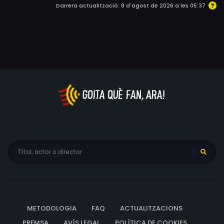
el trobin i el matin a ell i als del seu voltant. Precisament
Darrera actualització: 8 d'agost de 2026 a les 05:37
per aquesta raó decideix no revelar la seva identitat a
ningú més. Se'n va a viure a casa de la Ran i el seu pare,
el mediocre detectiu privat Kogoro Mouri, on espera
investigar sobre els que l'han encongit.[3] En Shinichi es
matricula a l'escola primària, on fa amistat amb un grup
de nens que formaran la Lliga de Detectius Júnior, i resol
els casos en nom d'en Kogoro Mouri fent ús d'un llaç
transformador de veu i un rellotge amb dards
anestèsics creats pel doctor Agasa. Durant la
investigació per desemmascarar l'Organització i trobar
un antídot del verí que l'ha empetitit, en Shinichi
coneixerà antics membres d'aquest grup criminal, com
l'Ai Haibara —qui s'ha pres el verí per fugir-ne—, i
ajudarà l'FBI a infiltrar-hi una agent com a espia.
METODOLOGIA
FAQ
ACTUALITZACIONS
PREMSA
AVÍS LEGAL
POLÍTICA DE COOKIES