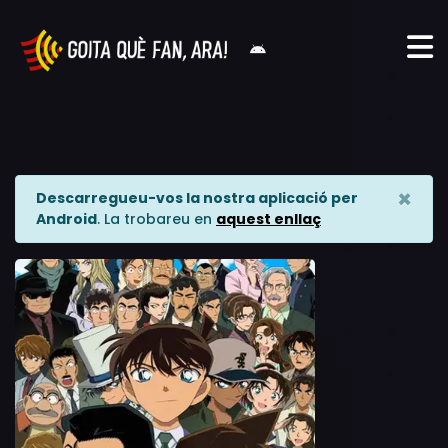
×
Descarregueu-vos la nostra aplicació per
Android
. La trobareu en
aquest enllaç