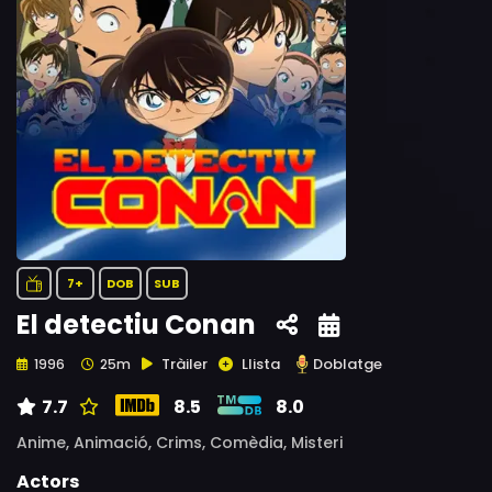
7+
DOB
SUB
El detectiu Conan
Tràiler
Llista
Doblatge
1996
25m
7.7
8.5
8.0
Anime,
Animació,
Crims,
Comèdia,
Misteri
Actors