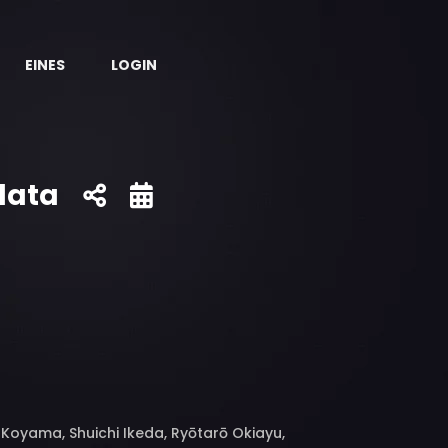
EINES
LOGIN
rlata
oyama, Shuichi Ikeda, Ryōtarō Okiayu,