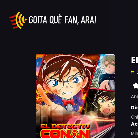
E
An
Di
Ch
Ac
Mi