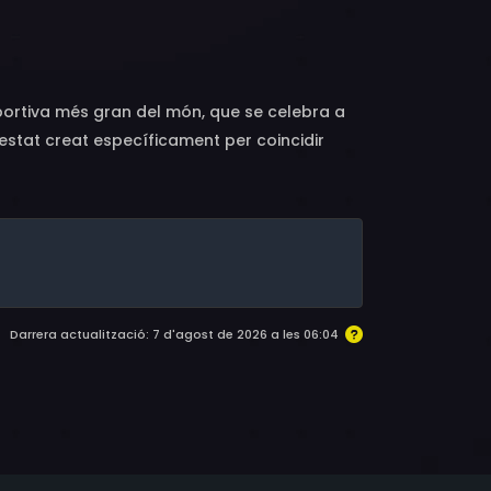
o, Kenichi Ogata, Megumi Hayashibara, Yukiko
Miru Hitotsuyanagi, Chafurin, Atsuko Yuya,
ya Hirano, Kenichi Suzumura, Taiten Kusunoki,
sportiva més gran del món, que se celebra a
 estat creat específicament per coincidir
a festa organitzada pels patrocinadors de
ants directius. En Conan dedueix que aquests
 15 anys, quan els WGS es van celebrar a
a"
Darrera actualització: 7 d'agost de 2026 a les 06:04