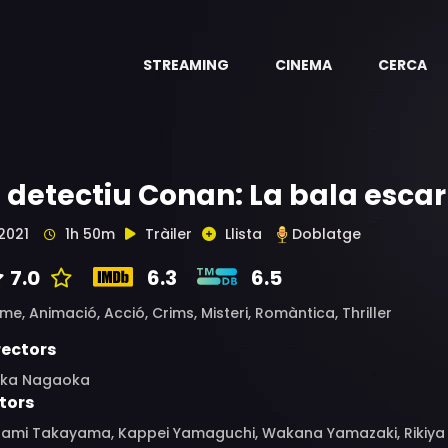
STREAMING
CINEMA
CERCA
l detectiu Conan: La bala esca
2021
1h 50m
Tràiler
Llista
Doblatge
7.0
6.3
6.5
ime,
Animació,
Acció,
Crims,
Misteri,
Romàntica,
Thriller
rectors
ika Nagaoka
tors
nami Takayama, Kappei Yamaguchi, Wakana Yamazaki, Rikiya K