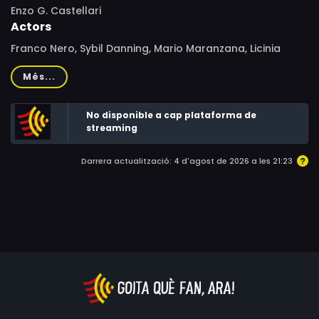
Enzo G. Castellari
Actors
Franco Nero, Sybil Danning, Mario Maranzana, Licinia
Lentini, Ennio Girolami, Mickey Knox, Massimo Vanni,
Més...
Sasha D'Arc, Romano Puppo, Angelo Ragusa, Carlo
Gabriel Nero, William Berger, Rocco Lerro, Franco Ukmar,
No disponible a cap plataforma de
Giovanni Bonadonna, Enzo G. Castellari, Michele Soavi,
streaming
Stefania Girolami Goodwin, Benito Pacifico, Claudio
Pacifico
Darrera actualització: 4 d'agost de 2026 a les 21:23