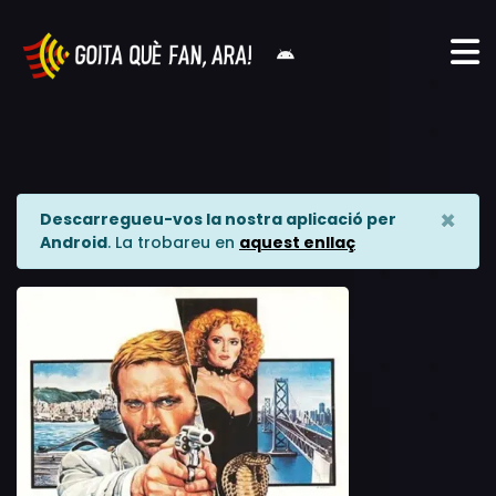
×
Descarregueu-vos la nostra aplicació per
Android
. La trobareu en
aquest enllaç