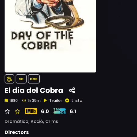
SC
DOB
El dia del Cobra
Tràiler
Llista
1980
1h 35m
6.0
6.1
Dramàtica,
Acció,
Crims
Directors