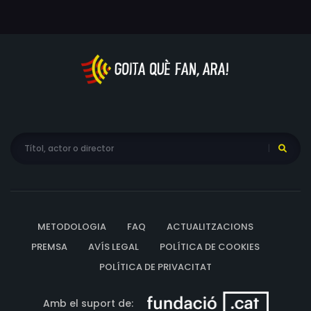
McLean, John McCook, Boyd 'Red' Morgan, Paul Newlan,
Terry L. Nichols, Carol Nicholson, Gerry Okuneff, Renee
Paul, Jack Perkins, Red Perkins, Bill Peterson, Mel
Pittenger, Roberta Randall, Clark Ross, James Seay,
Vincent St. Cyr, Ron Stein, Kelly Thordsen, George Tracy,
Rick Traeger, Jesse Wayne, Napoleon Whiting, Guy
Wilkerson, Ilona Wilson, Will Wyler
METODOLOGIA
FAQ
ACTUALITZACIONS
PREMSA
AVÍS LEGAL
POLÍTICA DE COOKIES
POLÍTICA DE PRIVACITAT
Amb el suport de: