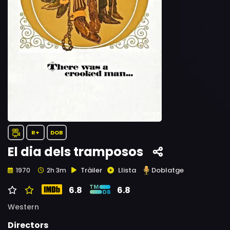
R+
DOB
El dia dels tramposos
Tràiler
Llista
Doblatge
1970
2h 3m
6.8
6.8
Western
Directors