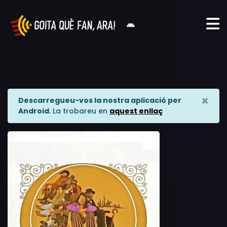
×
Descarregueu-vos la nostra aplicació per
Android
. La trobareu en
aquest enllaç