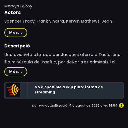
Mervyn LeRoy
Actors
Spencer Tracy, Frank Sinatra, Kerwin Mathews, Jean-
Pierre Aumont, Grégoire Aslan, Alexander Scourby,
Més...
BarBara Luna, Bernie Hamilton, Cathy Lewis, Martin
Brandt
Descripció
Una avioneta pilotada per Jacques aterra a Taula, una
illa minúscula del Pacífic, per deixar tres criminals i el
pare Perrau, que s'ha traslladat per rellevar el pare
Més...
Doonan. Un terratrèmol i una erupció volcànica es
produeixen a l'illa i Doonan convenç els nouvinguts per
No disponible a cap plataforma de
saltar en paracaigudes i rescatar el personal sanitari i
streaming
els nens de l'hospital de la muntanya.
Darrera actualització: 4 d'agost de 2026 a les 14:54