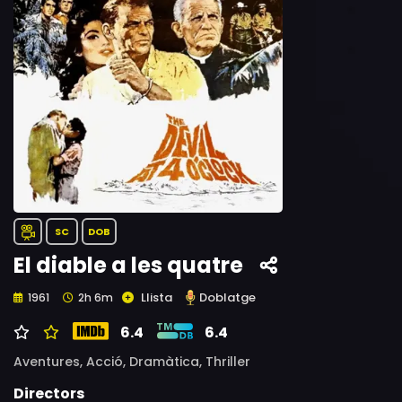
SC
DOB
El diable a les quatre
Llista
Doblatge
1961
2h 6m
6.4
6.4
Aventures,
Acció,
Dramàtica,
Thriller
Directors