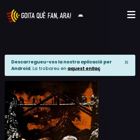
×
Descarregueu-vos la nostra aplicació per
Android
. La trobareu en
aquest enllaç