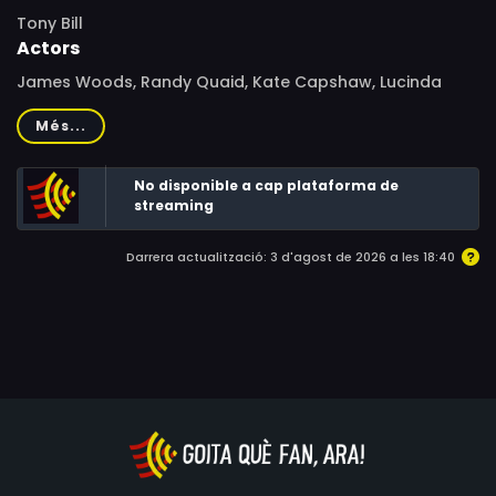
Tony Bill
Actors
James Woods, Randy Quaid, Kate Capshaw, Lucinda
Jenney, Miles Feulner, Billy L. Sullivan, Joe Minjares, Ivory
Més...
Ocean, Dan Hildebrand, George Temple Hammett,
Chantal Coffey, Erik Hyler, Stella Choe
No disponible a cap plataforma de
streaming
Darrera actualització: 3 d'agost de 2026 a les 18:40