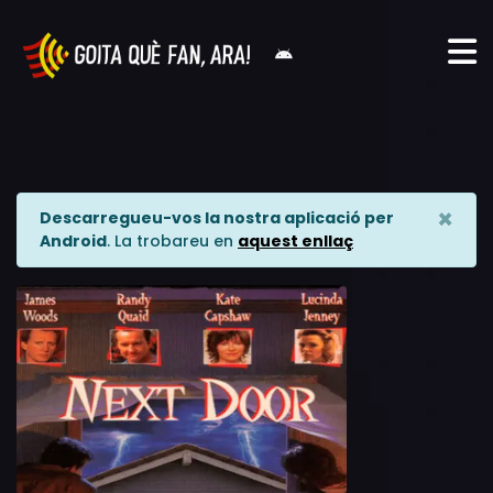
×
Descarregueu-vos la nostra aplicació per
Android
. La trobareu en
aquest enllaç