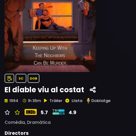
SC
DOB
El diable viu al costat
Tràiler
Llista
Doblatge
1994
1h 35m
5.7
4.9
Comèdia,
Dramàtica
Directors