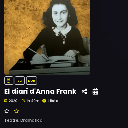
SC
DOB
El diari d'Anna Frank
Llista
2020
1h 40m
Teatre,
Dramàtica