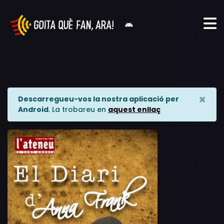
×
Descarregueu-vos la nostra aplicació per
Android
. La trobareu en
aquest enllaç