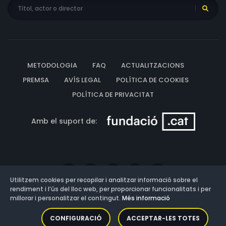
METODOLOGIA
FAQ
ACTUALITZACIONS
PREMSA
AVÍS LEGAL
POLÍTICA DE COOKIES
POLÍTICA DE PRIVACITAT
Amb el suport de:
Utilitzem cookies per recopilar i analitzar informació sobre el
rendiment i l’ús del lloc web, per proporcionar funcionalitats i per
millorar i personalitzar el contingut.
Més informació
Versió: 3.13.0.202607011342
CONFIGURACIÓ
ACCEPTAR-LES TOTES