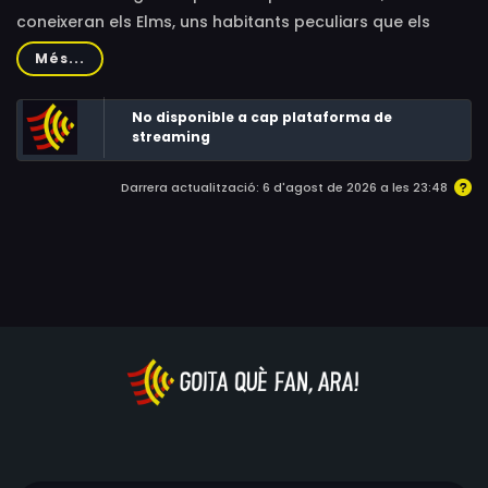
coneixeran els Elms, uns habitants peculiars que els
ensenyaran curiositats i amb els quals compartiran
Més...
aventures.
No disponible a cap plataforma de
streaming
Darrera actualització: 6 d'agost de 2026 a les 23:48