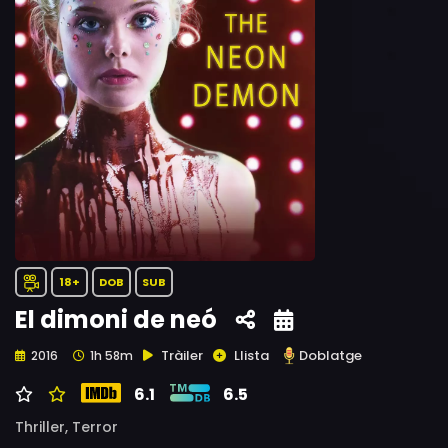
18+
DOB
SUB
El dimoni de neó
Tràiler
Llista
Doblatge
2016
1h 58m
6.1
6.5
Thriller,
Terror