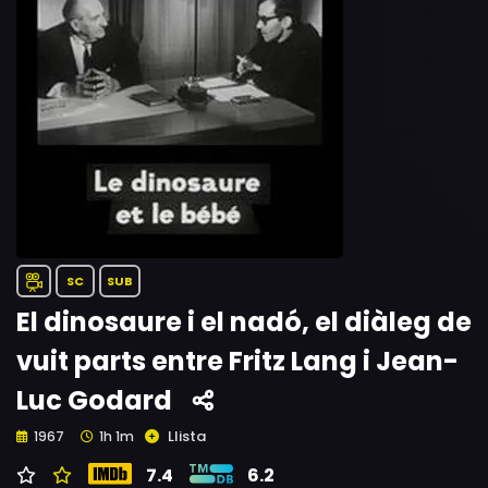
SC
SUB
El dinosaure i el nadó, el diàleg de
vuit parts entre Fritz Lang i Jean-
Luc Godard
Llista
1967
1h 1m
7.4
6.2