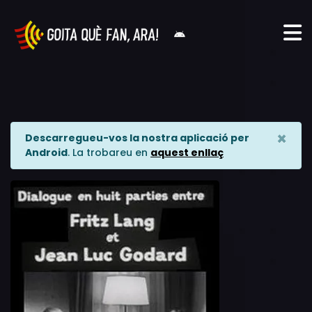
×
Descarregueu-vos la nostra aplicació per
Android
. La trobareu en
aquest enllaç