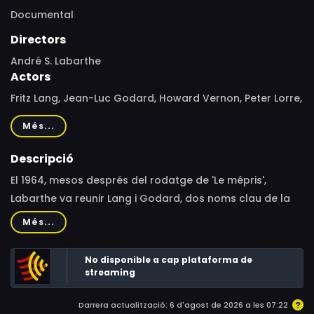
Documental
Directors
André S. Labarthe
Actors
Fritz Lang, Jean-Luc Godard, Howard Vernon, Peter Lorre,
Michel Piccoli, Jack Palance, Giorgia Moll
Més...
Descripció
El 1964, mesos després del rodatge de 'Le mépris',
Labarthe va reunir Lang i Godard, dos noms clau de la
història del cinema. Malgrat diferir diametralment en la
Més...
seva concepció del setè art, ambdós s’admiraven
mútuament, com s’observa en aquesta conversa.
No disponible a cap plataforma de
streaming
Darrera actualització: 6 d'agost de 2026 a les 07:22