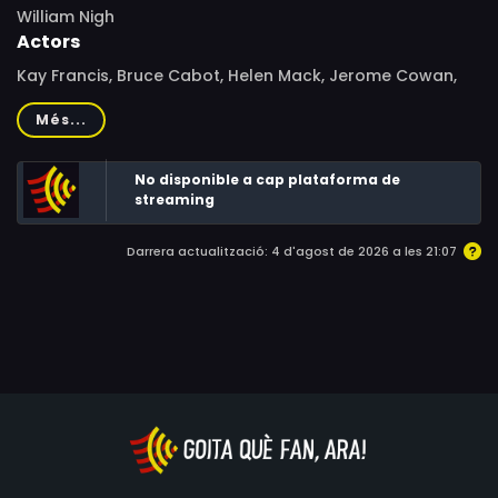
William Nigh
Actors
Kay Francis, Bruce Cabot, Helen Mack, Jerome Cowan,
Craig Reynolds, Ruth Lee, Jean Fenwick, Mary Gordon,
Més...
Larry Olsen, Johnny Calkins, Jonathan Hale, Addison
Richards, Leonard Mudie, Reid Kilpatrick, Virginia Wave,
No disponible a cap plataforma de
Napoleon Simpson, Pierre Watkin
streaming
Darrera actualització: 4 d'agost de 2026 a les 21:07