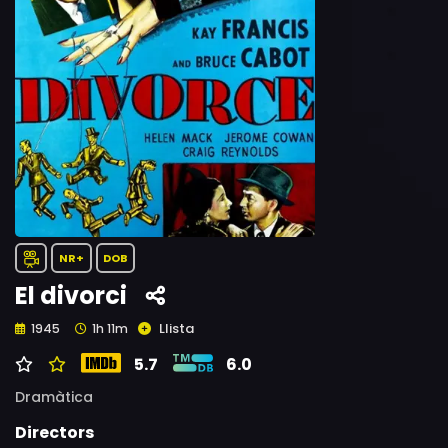
NR+
DOB
El divorci
Llista
1945
1h 11m
5.7
6.0
Dramàtica
Directors