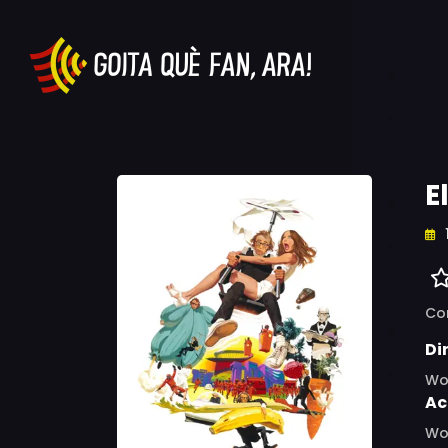
E
Co
Di
Wo
Ac
Woo