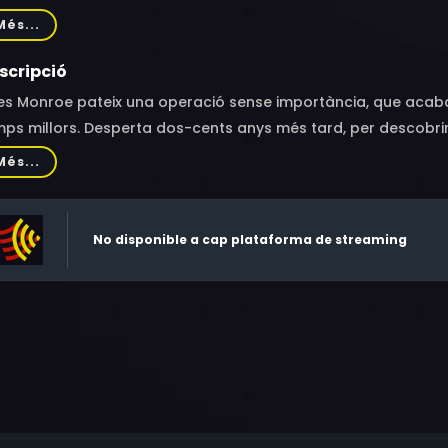
ncer Milligan, John McLiam, Bartlett Robinson, Chris Forbes, Sus
Més...
ss, Douglas Rain, John Cannon
scripció
les Monroe pateix una operació sense importància, que acaba
ps millors. Desperta dos-cents anys més tard, per descobri
ectacularment, que el món està governat per un tirà i que la
Més...
No disponible a cap plataforma de streaming