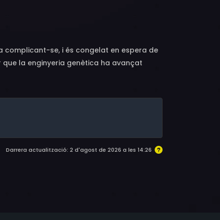
an Miller, Lou Picetti, Jessica Rains, Stanley
 complicant-se, i és congelat en espera de
r que la enginyeria genètica ha avançat
 major part de les dones són frígides.
Darrera actualització: 2 d'agost de 2026 a les 14:26