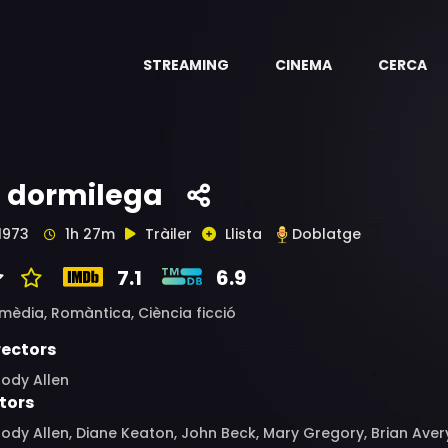
STREAMING
CINEMA
CERCA
l dormilega
1973
1h 27m
Tràiler
Llista
Doblatge
7.1
6.9
mèdia,
Romàntica,
Ciència ficció
rectors
ody Allen
tors
dy Allen, Diane Keaton, John Beck, Mary Gregory, Brian Aver