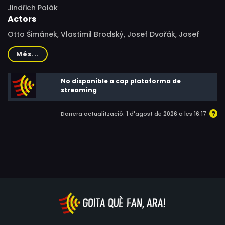
Jindřich Polák
Actors
Otto Šimánek, Vlastimil Brodský, Josef Dvořák, Josef
Bláha, Jiří Lábus, František Husák, Ludmila Molínová, Jiří
Més...
Kodet
No disponible a cap plataforma de
streaming
Darrera actualització: 1 d'agost de 2026 a les 16:17