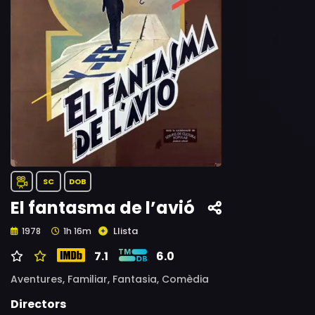
SC
DOB
El fantasma de l’avió
Llista
1978
1h 16m
7.1
6.0
Aventures,
Familiar,
Fantasia,
Comèdia
Directors