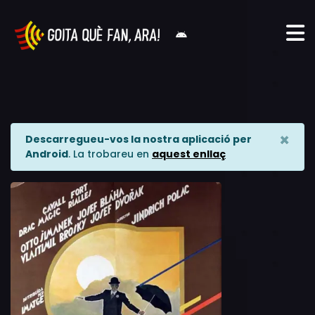
×
Descarregueu-vos la nostra aplicació per
Android
. La trobareu en
aquest enllaç