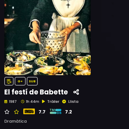
G+
SUB
El festí de Babette
Tràiler
Llista
1987
1h 44m
7.7
7.2
Dramàtica