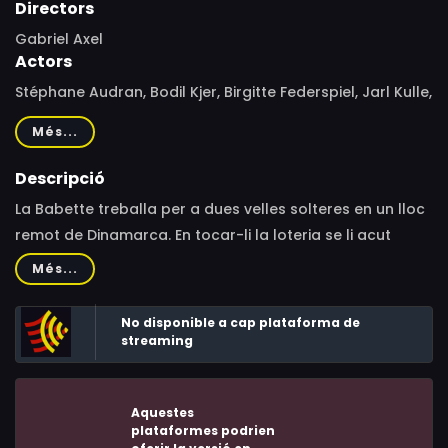
Directors
Gabriel Axel
Actors
Stéphane Audran, Bodil Kjer, Birgitte Federspiel, Jarl Kulle,
Jean-Philippe Lafont, Bibi Andersson, Ghita Nørby, Asta
Més...
Esper Hagen Andersen, Thomas Antoni, Hanne
Stensgaard, Vibeke Hastrup, Gudmar Wivesson, Bendt
Descripció
Rothe, Gert Bastian, Viggo Bentzon, Lisbeth Movin, Preben
La Babette treballa per a dues velles solteres en un lloc
Lerdorff Rye, Cay Kristiansen, Axel Strøbye, Erik Petersen,
remot de Dinamarca. En tocar-li la loteria se li acut
Ebbe Rode, Ebba With, Pouel Kern, Finn Nielsen, Holger
d’organitzar un gran àpat de cuina francesa; això
Més...
Perfort, Therese Højgaard Christensen, Lars Lohmann,
genera recels per les connotacions religioses que pugui
Tine Miehe-Renard, Tina Kiberg, Else Petersen
tenir un plaer com aquest.
No disponible a cap plataforma de
streaming
Aquestes
plataformes podrien