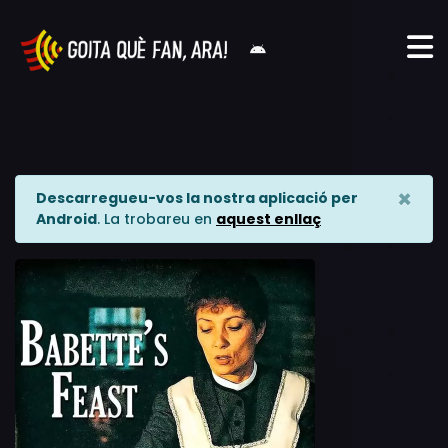
×
Descarregueu-vos la nostra aplicació per
Android
. La trobareu en
aquest enllaç