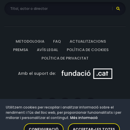
METODOLOGIA
FAQ
ACTUALITZACIONS
PREMSA
AVÍS LEGAL
POLÍTICA DE COOKIES
POLÍTICA DE PRIVACITAT
Amb el suport de:
Utilitzem cookies per recopilar i analitzar informació sobre el
rendiment i l’ús del lloc web, per proporcionar funcionalitats i per
millorar i personalitzar el contingut.
Més informació
Versió: 3.13.0.202607011342
CONFIGURACIÓ
ACCEPTAR-LES TOTES