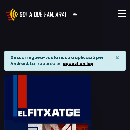
×
Descarregueu-vos la nostra aplicació per
Android
. La trobareu en
aquest enllaç