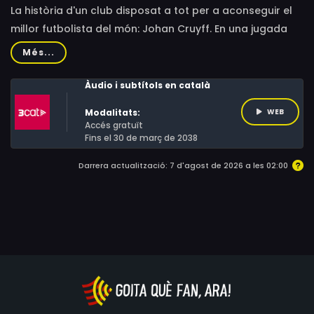
La història d'un club disposat a tot per a aconseguir el
millor futbolista del món: Johan Cruyff. En una jugada
mestra per canviar la seva dinàmica, el FC Barcelona
Més...
s'endinsa en una enrevessada operació per aconseguir
el fitxatge del jugador holandès. Un episodi vinculat a un
Àudio i subtítols en català
dels més grans del futbol que combina esport i política.
Modalitats:
WEB
Accés gratuït
Fins el 30 de març de 2038
Darrera actualització: 7 d'agost de 2026 a les 02:00