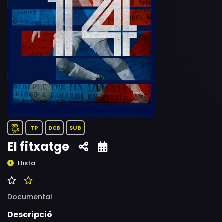
TP
DOB
SUB
El fitxatge
Llista
Documental
Descripció