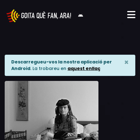
×
Descarregueu-vos la nostra aplicació per
Android
. La trobareu en
aquest enllaç