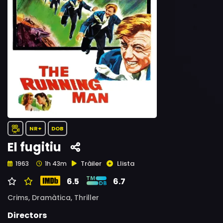
NR+
DOB
El fugitiu
Tràiler
Llista
1963
1h 43m
6.5
6.7
Crims,
Dramàtica,
Thriller
Directors