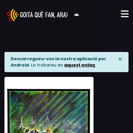
×
Descarregueu-vos la nostra aplicació per
Android
. La trobareu en
aquest enllaç