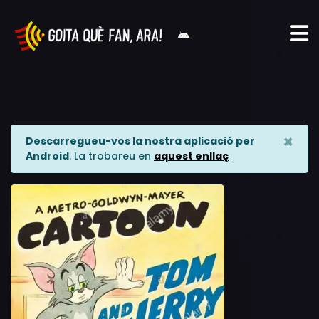
×
Descarregueu-vos la nostra aplicació per
Android
. La trobareu en
aquest enllaç