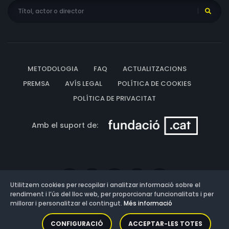
METODOLOGIA
FAQ
ACTUALITZACIONS
PREMSA
AVÍS LEGAL
POLÍTICA DE COOKIES
POLÍTICA DE PRIVACITAT
Amb el suport de:
Utilitzem cookies per recopilar i analitzar informació sobre el
rendiment i l’ús del lloc web, per proporcionar funcionalitats i per
millorar i personalitzar el contingut.
Més informació
Versió: 3.13.0.202607011342
CONFIGURACIÓ
ACCEPTAR-LES TOTES