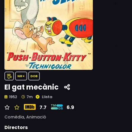
NR+
DOB
El gat mecànic
Llista
1952
7m
7.7
6.9
Comèdia,
Animació
Directors