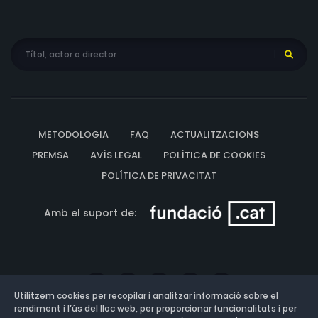
Mark Dunne, Gerard Kearney, Tony Flynn, Jim Reid, Liz
Schwartz, Ami Hedges, Karl Deegan, Mick O'Brien, Des
O'Malley, Kevin Flood, Roxanna Nic Liam
METODOLOGIA
FAQ
ACTUALITZACIONS
PREMSA
AVÍS LEGAL
POLÍTICA DE COOKIES
POLÍTICA DE PRIVACITAT
Amb el suport de:
Utilitzem cookies per recopilar i analitzar informació sobre el
rendiment i l’ús del lloc web, per proporcionar funcionalitats i per