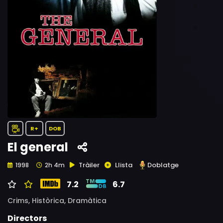
R+
DOB
El general
Tràiler
Llista
Doblatge
1998
2h 4m
7.2
6.7
Crims,
Històrica,
Dramàtica
Directors