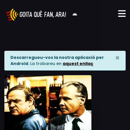
×
Descarregueu-vos la nostra aplicació per
Android
. La trobareu en
aquest enllaç