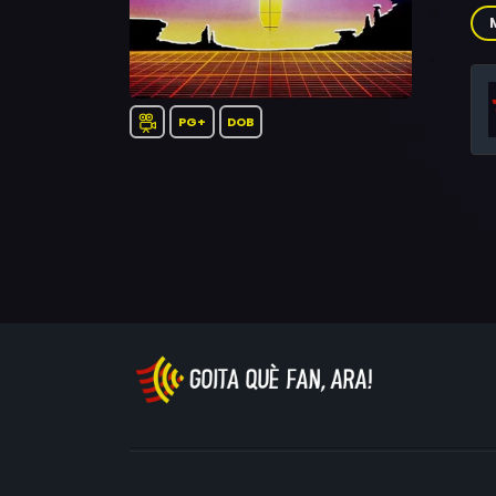
Mac
Tom
Sa
Chr
Mic
PG+
DOB