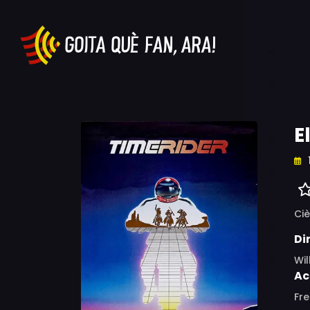
E
Ciè
Di
Wil
Ac
Fre