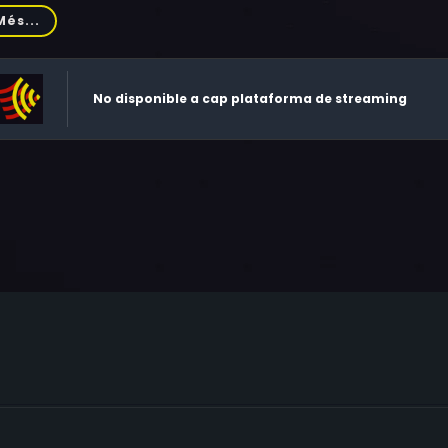
on McCalman, Jonathan Bahnks, Laurie O'Brien, Bruce Gordon,
Més...
my Leyba, Ernie Quintana, Miguel Sandoval, Reginald Johnson,
m Chadwyck, Rusty Dillen, Joseph V. DiPrima, Audie Edmonds
istopher Garrett, Luce Rains, Luke Jones, Curtis Plagge, Rob
No disponible a cap plataforma de streaming
hael Nesmith, Alan Swain