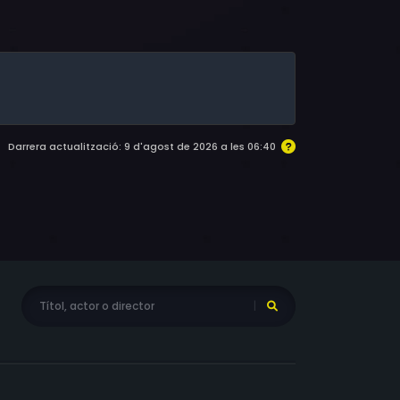
 Susan Dear, William Dear, Ben Zeller,
 Philip L. Mead, Manny Smith, Ray Valdez,
on, Buddy Edmondson, Raleigh Gardenhire,
ert Dunbar, Gibbeaun Monkette, Andrew Hines,
Darrera actualització: 9 d'agost de 2026 a les 06:40