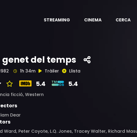
STREAMING
CINEMA
CERCA
l genet del temps
1982
1h 34m
Tràiler
Llista
5.4
5.4
ncia ficció,
Western
rectors
liam Dear
tors
d Ward, Peter Coyote, L.Q. Jones, Tracey Walter, Richard Masur