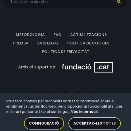
METODOLOGIA
FAQ
ACTUALITZACIONS
PREMSA
AVÍS LEGAL
POLÍTICA DE COOKIES
POLÍTICA DE PRIVACITAT
Amb el suport de:
Utilitzem cookies per recopilar i analitzar informació sobre el
rendiment i l’ús del lloc web, per proporcionar funcionalitats i per
millorar i personalitzar el contingut.
Més informació
Versió: 3.13.0.202607011342
CONFIGURACIÓ
ACCEPTAR-LES TOTES