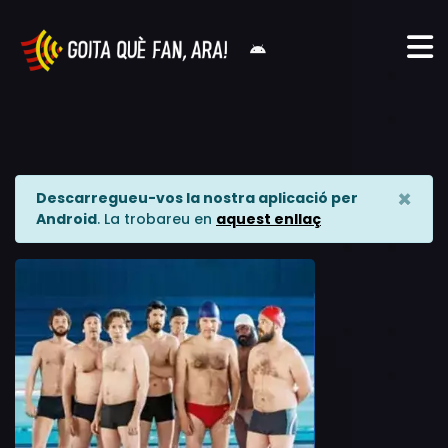
×
Descarregueu-vos la nostra aplicació per
Android
. La trobareu en
aquest enllaç