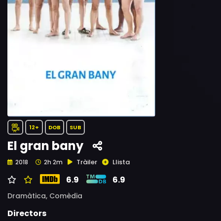
12+
DOB
SUB
El gran bany
Tràiler
Llista
2018
2h 2m
6.9
6.9
Dramàtica,
Comèdia
Directors