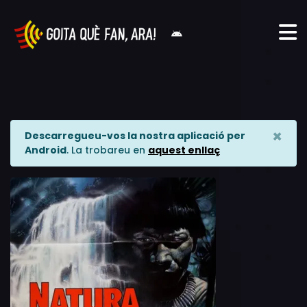
×
Descarregueu-vos la nostra aplicació per
Android
. La trobareu en
aquest enllaç