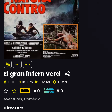
SC
SUB
El gran infern verd
Tràiler
Llista
1988
1h 30m
4.0
5.0
Aventures,
Comèdia
Directors