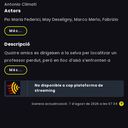
Antonio Climati
Actors
Pio Maria Federici, May Deseligny, Marco Merlo, Fabrizio
Merlo, Bruno Corazzari, Jessica Quintero, Sal Borgese,
Més...
Sasha D'Arc, Roberto Alessandri, David Maunsell,
Roberto Ricci
Descripció
Quatre amics es dirigeixen a la selva per localitzar un
professor perdut, però en lloc d'això s'enfronten a
buscadors de tresors que torturen i maten nadius.
Més...
No disponible a cap plataforma de
streaming
Darrera actualització: 7 d'agost de 2026 a les 07:34