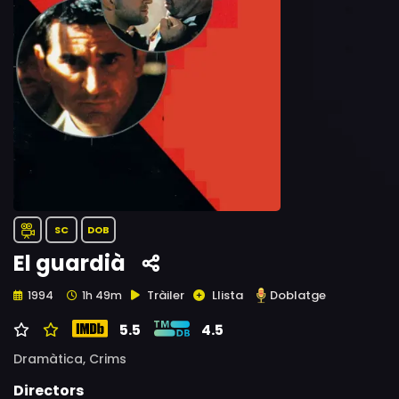
SC
DOB
El guardià
Tràiler
Llista
Doblatge
1994
1h 49m
5.5
4.5
Dramàtica,
Crims
Directors