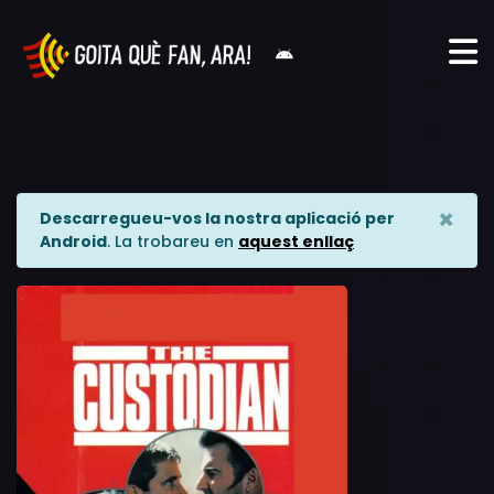
×
Descarregueu-vos la nostra aplicació per
Android
. La trobareu en
aquest enllaç