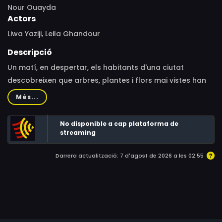
Nour Ouayda
Actors
Liwa Yaziji, Leila Ghandour
Descripció
Un matí, en despertar, els habitants d'una ciutat
descobreixen que arbres, plantes i flors mai vistes han
brollat de sobte als seus carrers i places.Quan Camelia i
Més...
Nahla investiguen l'origen d'aquestes noves i peculiars
criatures, comencen a succeir esdeveniments estranys i
No disponible a cap plataforma de
misteriosos.
streaming
Darrera actualització: 7 d'agost de 2026 a les 02:55