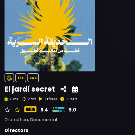
12+
SUB
El jardí secret
Tràiler
Llista
2023
27m
5.4
9.0
Dramàtica,
Documental
Directors