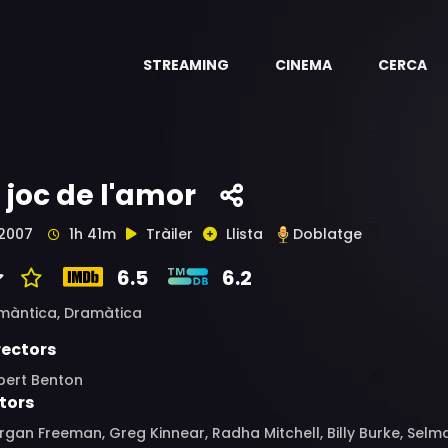
STREAMING
CINEMA
CERCA
l joc de l'amor
2007
1h 41m
Tràiler
Llista
Doblatge
6.5
6.2
màntica,
Dramàtica
rectors
bert Benton
tors
gan Freeman, Greg Kinnear, Radha Mitchell, Billy Burke, Selm