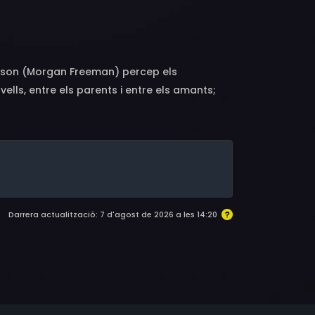
rtindale, Missi Pyle, Shannon Lucio, Alex
venson (Morgan Freeman) percep els
vells, entre els parents i entre els amants;
 distorsiona la percepció de l'altre, com lliga
com modela la vida de tothom, inclosa la seva.
Darrera actualització: 7 d'agost de 2026 a les 14:20