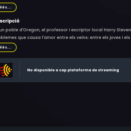
na Katic, Erika Marozsán, Jane Alexander, Fred Ward, Margo Ma
Més...
tzel, David Scott Rubin
scripció
un poble d'Oregon, el professor i escriptor local Harry Ste
blemes que causa l'amor entre els veïns: entre els joves i els 
s i tot entre els animals. Harry contempla esglaiat com l'amor
Més...
evasta, com inspira, com exigeix ​​sense raó i, en definitiva, 
No disponible a cap plataforma de streaming