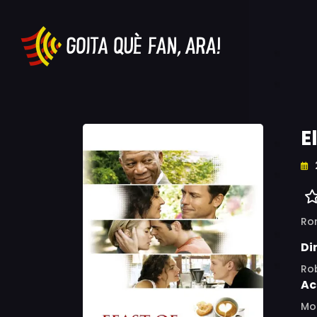
E
Ro
Di
Ro
Ac
Mor