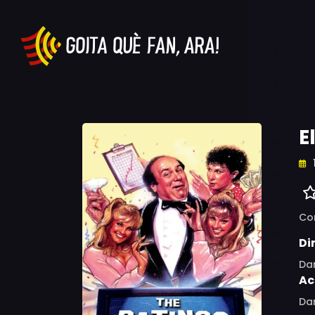
E
Co
Di
Da
Ac
Dan