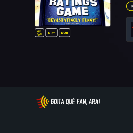
Gra
Vin
Bro
Rob
Ken
NR+
DOB
Joe
Sta
Sa