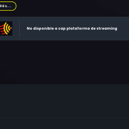
ham, Huntz Hall, Basil Hoffman, Kevin McCarthy, John Megna, 
Més...
cent Schiavelli, Fred Scialla, Frank Sivero, Mark L. Taylor, G
oks, Cisse Cameron, Gela Nash, Candi Brough, Randi Brough, 
ert Costanzo, Selma Diamond, Michael Ensign, Michael Gallu
No disponible a cap plataforma de streaming
neth Kimmins, Bruce Kimmel, Katie La Bourdette, Jeffrey Lamper
y DePinto, James Le Gros, Susan Peretz, Bob Perlow, Hal Riddle,
vola, J. Alan Thomas, Lisle Wilson, Lee Ving, Nora Gaye, Victo
nders