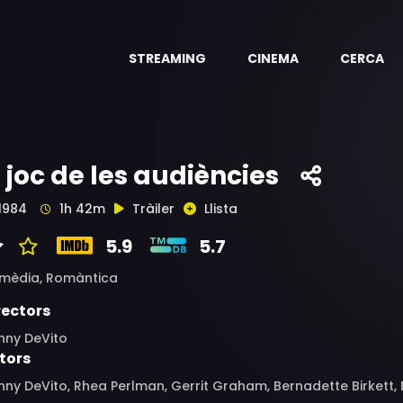
STREAMING
CINEMA
CERCA
l joc de les audiències
1984
1h 42m
Tràiler
Llista
5.9
5.7
mèdia,
Romàntica
rectors
nny DeVito
tors
ny DeVito, Rhea Perlman, Gerrit Graham, Bernadette Birkett, 