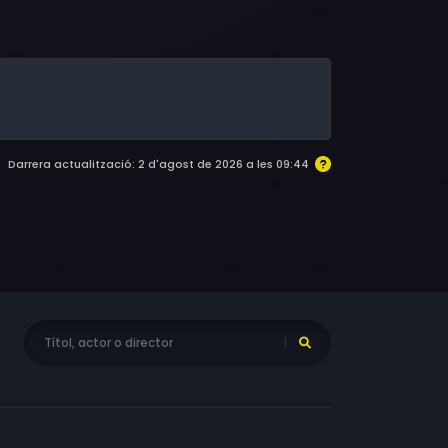
Michael Richards, Ron Rifkin, Joe Santos,
eorge Wendt, Steve Allen, Jayne Meadows, Randi
Army Archerd, Allyce Beasley, Peter Brocco,
p, Jason Hervey, Damon Hines, Jerry Hoffman,
t, Paul Larson, Russ Marin, Randall Miller,
 Jerry Seinfeld, Harvey Miller, Charlie
ria Cooke, Tracey Walter, Richard Kind, Vance
Darrera actualització: 2 d'agost de 2026 a les 09:44